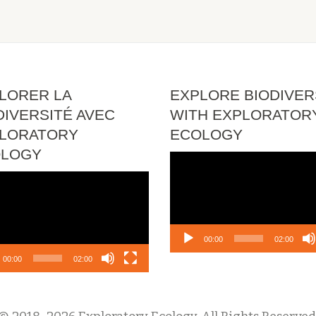
LORER LA
EXPLORE BIODIVER
DIVERSITÉ AVEC
WITH EXPLORATOR
LORATORY
ECOLOGY
OLOGY
Video
Player
o
r
00:00
02:00
00:00
02:00