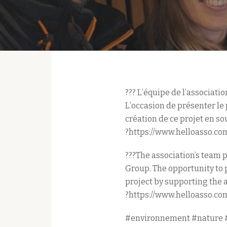
??? L’équipe de l’associati
L’occasion de présenter le 
création de ce projet en so
?https://www.helloasso.com
???The association’s team 
Group. The opportunity to p
project by supporting the 
?https://www.helloasso.com
#environnement #nature #