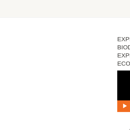
EXP
BIO
EXP
EC
Vide
Playe