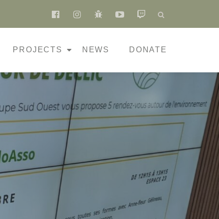
fa-
fa-
fa-
fa-
fa-
facebook-
instagram
bug
youtube-
twitch
official
play
PROJECTS
NEWS
DONATE