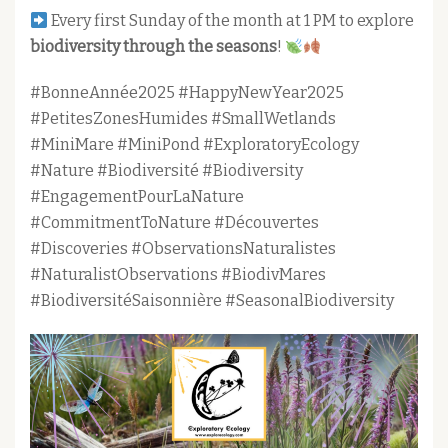
Every first Sunday of the month at 1 PM to explore
biodiversity through the seasons
!
#BonneAnnée2025 #HappyNewYear2025
#PetitesZonesHumides #SmallWetlands
#MiniMare #MiniPond #ExploratoryEcology
#Nature #Biodiversité #Biodiversity
#EngagementPourLaNature
#CommitmentToNature #Découvertes
#Discoveries #ObservationsNaturalistes
#NaturalistObservations #BiodivMares
#BiodiversitéSaisonnière #SeasonalBiodiversity