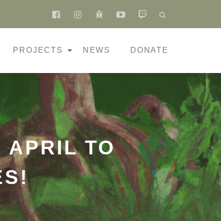
fa-
fa-
fa-
fa-
fa-
facebook-
instagram
bug
youtube-
twitch
official
play
PROJECTS
NEWS
DONATE
 APRIL TO
ES!