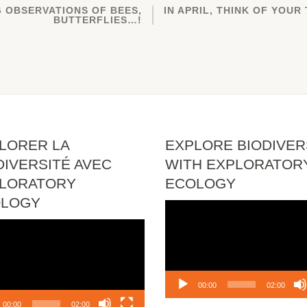
G OBSERVATIONS OF BEES,
IN APRIL, THINK OF YOUR
BUTTERFLIES…!
LORER LA
EXPLORE BIODIVER
DIVERSITÉ AVEC
WITH EXPLORATOR
LORATORY
ECOLOGY
OLOGY
Video
Player
o
r
00:00
02:00
00:00
02:00