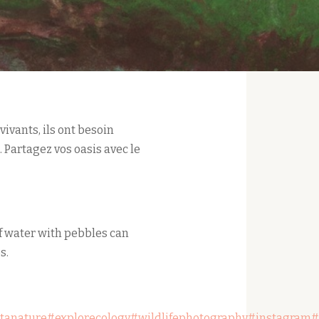
vivants, ils ont besoin
. Partagez vos oasis avec le
of water with pebbles can
s.
tanature
#explorecology
#wildlifephotography
#instagram
#