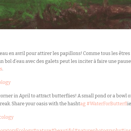
eau en avril pour attirer les papillons! Comme tous les êtres 
n bol d’eau avec des galets peut les inciter à faire une pause
s
.
ology
orner in April to attract butterflies! A small pond or a bowl 
reak. Share your oasis with the hasht
ag #WaterForButterfl
ie
cology
oratoryEcology
#nature
#beautiful
#naturephotography
#ins