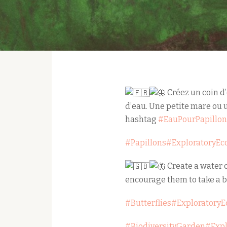
Créez un coin d’
d’eau. Une petite mare ou u
hashtag
#EauPourPapillon
#Papillons
#ExploratoryEc
Create a water c
encourage them to take a b
#Butterflies
#ExploratoryE
#BiodiversityGarden
#Expl