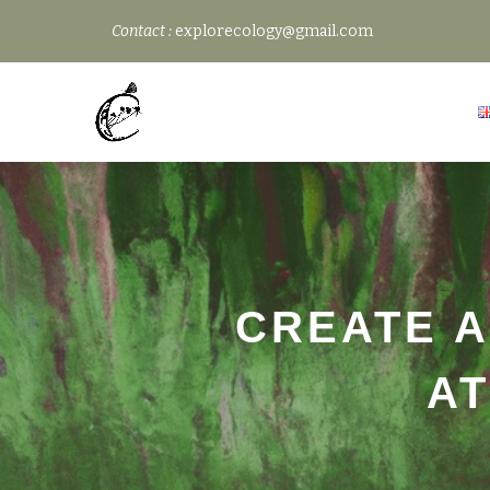
Contact :
explorecology@gmail.com
Skip
to
content
CREATE A
AT