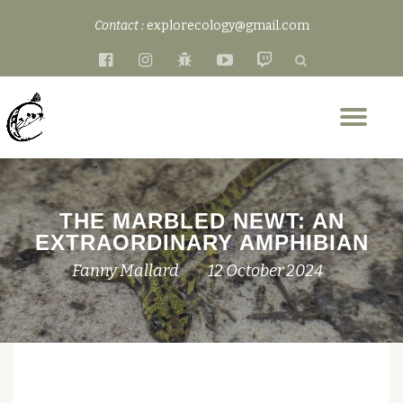
Contact :
explorecology@gmail.com
Skip
fa-
fa-
fa-
fa-
fa-
to
facebook-
instagram
bug
youtube-
twitch
content
official
play
Tog
nav
THE MARBLED NEWT: AN
EXTRAORDINARY AMPHIBIAN
Fanny Mallard
12 October 2024