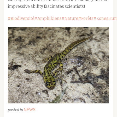
impressive ability fascinates scientists!
#Biodiversité
#Amphibiens
#Nature
#Forêts
#ZonesHum
NEWS
posted in