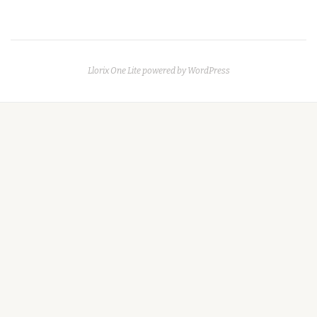
twitch
instagram
facebook-
bug
youtube-
official
play
Llorix One Lite
powered by
WordPress