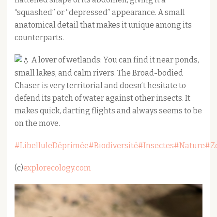
“squashed” or “depressed” appearance. A small
anatomical detail that makes it unique among its
counterparts.
A lover of wetlands: You can find it near ponds,
small lakes, and calm rivers. The Broad-bodied
Chaser is very territorial and doesn’t hesitate to
defend its patch of water against other insects. It
makes quick, darting flights and always seems to be
on the move.
#LibelluleDéprimée
#Biodiversité
#Insectes
#Nature
#Z
(c)
explorecology.com