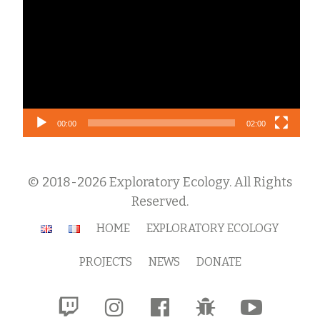
Player
00:00
02:00
© 2018-2026 Exploratory Ecology. All Rights
Reserved.
Secondary
HOME
EXPLORATORY ECOLOGY
Menu
PROJECTS
NEWS
DONATE
fa-
fa-
fa-
fa-
fa-