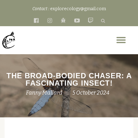
Contact :
explorecology@gmail.com
Skip
fa-
fa-
fa-
fa-
fa-
to
facebook-
instagram
bug
youtube-
twitch
content
official
play
Tog
nav
THE BROAD-BODIED CHASER: A
FASCINATING INSECT!
Fanny Mallard
5 October 2024