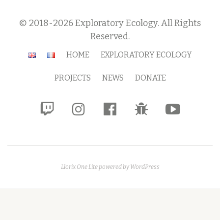
© 2018-2026 Exploratory Ecology. All Rights
Reserved.
Secondary
HOME
EXPLORATORY ECOLOGY
Menu
PROJECTS
NEWS
DONATE
fa-
fa-
fa-
fa-
fa-
twitch
instagram
facebook-
bug
youtube-
official
play
Llorix One Lite
powered by
WordPress