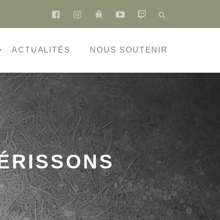
fa-
fa-
fa-
fa-
fa-
facebook-
instagram
bug
youtube-
twitch
official
play
ACTUALITÉS
NOUS SOUTENIR
ÉRISSONS