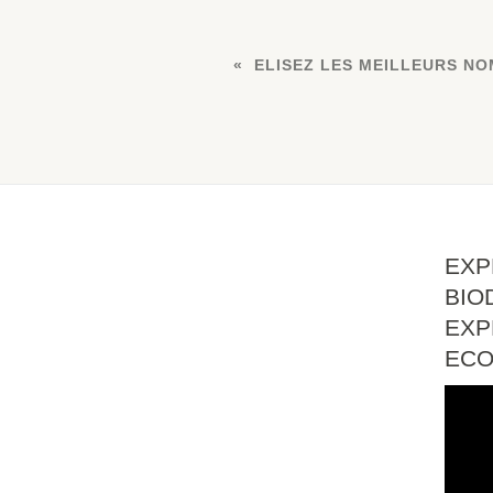
ELISEZ LES MEILLEURS NO
EXP
BIO
EXP
EC
Lect
vidé