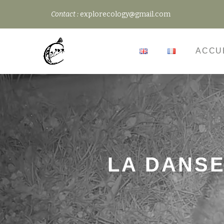
Contact :
explorecology@gmail.com
Aller
au
ACCU
contenu
LA DANS