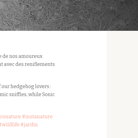
nse de nos amoureux
ant avec des reniflements
 our hedgehog lovers :
ic sniffles, while Sonic
ronature
#instanature
#wildlife
#jardin