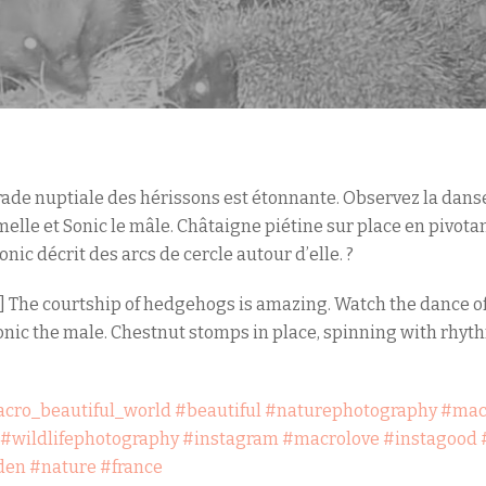
arade nuptiale des hérissons est étonnante. Observez la da
melle et Sonic le mâle. Châtaigne piétine sur place en pivot
ic décrit des arcs de cercle autour d’elle. ?
 The courtship of hedgehogs is amazing. Watch the dance of
nic the male. Chestnut stomps in place, spinning with rhythm
cro_beautiful_world
#beautiful
#naturephotography
#mac
#wildlifephotography
#instagram
#macrolove
#instagood
den
#nature
#france