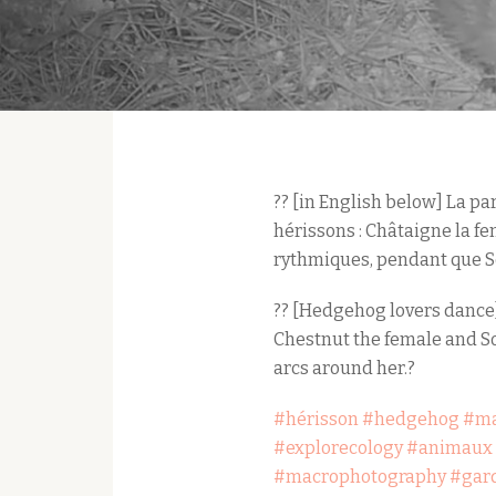
?? [in English below] La p
hérissons : Châtaigne la fe
rythmiques, pendant que Son
?? [Hedgehog lovers dance]
Chestnut the female and So
arcs around her.?
#hérisson
#hedgehog
#ma
#explorecology
#animaux
#macrophotography
#gar