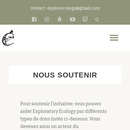
Contact :
explorecology@gmail.com
Aller
fa-
fa-
fa-
fa-
fa-
au
facebook-
instagram
bug
youtube-
twitch
contenu
official
play
Dép
la
nav
NOUS SOUTENIR
Pour soutenir l’initiative, vous pouvez
aider Exploratory Ecology par différents
types de dons listés ci-dessous. Vous
devenez ainsi un acteur du