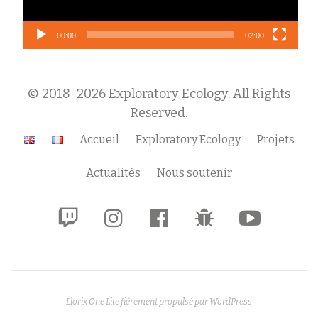
00:00
02:00
© 2018-2026 Exploratory Ecology. All Rights
Reserved.
Menu
Accueil
Exploratory Ecology
Projets
secondaire
Actualités
Nous soutenir
fa-
fa-
fa-
fa-
fa-
twitch
instagram
facebook-
bug
youtube-
official
play
Llorix One Lite
fièrement propulsé par
WordPress