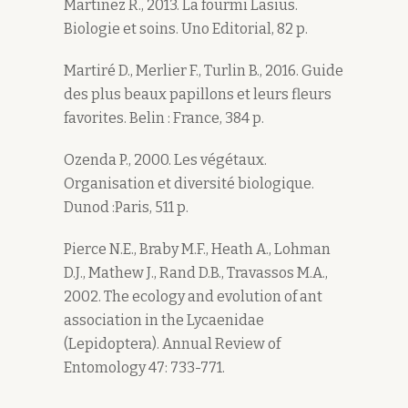
Martinez R., 2013. La fourmi Lasius.
Biologie et soins. Uno Editorial, 82 p.
Martiré D., Merlier F., Turlin B., 2016. Guide
des plus beaux papillons et leurs fleurs
favorites. Belin : France, 384 p.
Ozenda P., 2000. Les végétaux.
Organisation et diversité biologique.
Dunod :Paris, 511 p.
Pierce N.E., Braby M.F., Heath A., Lohman
D.J., Mathew J., Rand D.B., Travassos M.A.,
2002. The ecology and evolution of ant
association in the Lycaenidae
(Lepidoptera). Annual Review of
Entomology 47: 733-771.