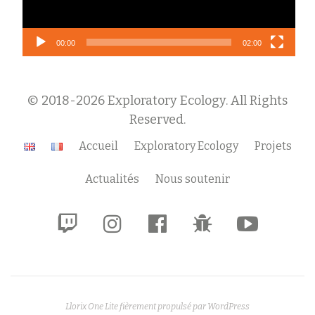
00:00
02:00
© 2018-2026 Exploratory Ecology. All Rights
Reserved.
Menu
Accueil
Exploratory Ecology
Projets
secondaire
Actualités
Nous soutenir
fa-
fa-
fa-
fa-
fa-
twitch
instagram
facebook-
bug
youtube-
official
play
Llorix One Lite
fièrement propulsé par
WordPress