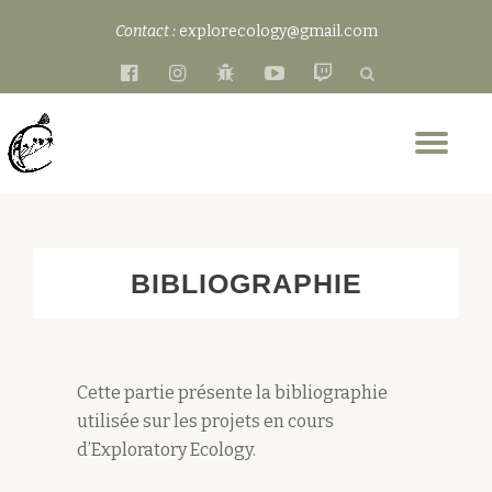
Contact :
explorecology@gmail.com
Aller
fa-
fa-
fa-
fa-
fa-
au
facebook-
instagram
bug
youtube-
twitch
contenu
official
play
Dép
la
nav
BIBLIOGRAPHIE
Cette partie présente la bibliographie
utilisée sur les projets en cours
d’Exploratory Ecology.