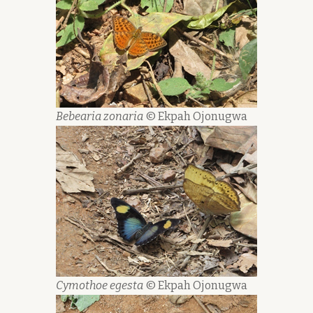
Bebearia zonaria
© Ekpah Ojonugwa
Cymothoe egesta
© Ekpah Ojonugwa