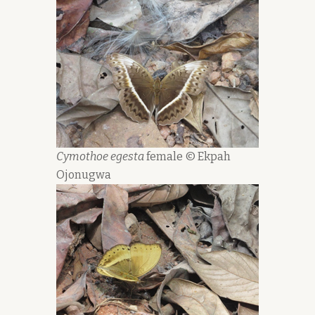
Cymothoe egesta
female © Ekpah
Ojonugwa