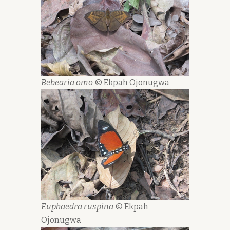
Bebearia omo
© Ekpah Ojonugwa
Euphaedra ruspina
© Ekpah
Ojonugwa