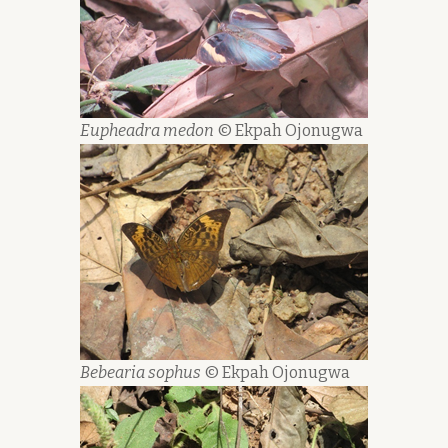
Eupheadra medon
© Ekpah Ojonugwa
Bebearia sophus
© Ekpah Ojonugwa