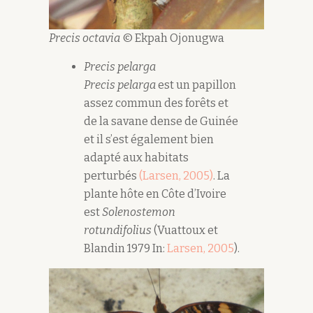
Precis octavia
© Ekpah Ojonugwa
Precis pelarga
Precis pelarga
est un papillon
assez commun des forêts et
de la savane dense de Guinée
et il s’est également bien
adapté aux habitats
perturbés
(Larsen, 2005)
. La
plante hôte en Côte d’Ivoire
est
Solenostemon
rotundifolius
(Vuattoux et
Blandin 1979 In:
Larsen, 2005
).