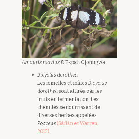
Amauris niavius
© Ekpah Ojonugwa
Bicyclus dorothea
Les femelles et mâles
Bicyclus
dorothea
sont attirés par les
fruits en fermentation. Les
chenilles se nourrissent de
diverses herbes appelées
Poaceae
(Sáfián et Warren,
2015)
.