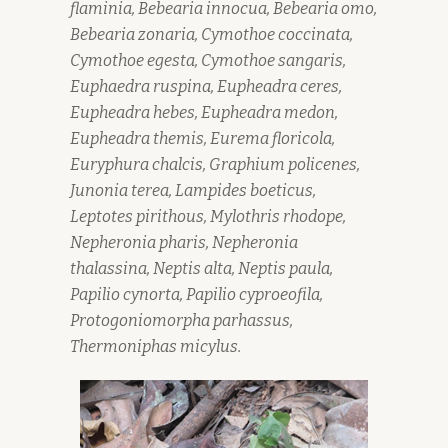
flaminia, Bebearia innocua, Bebearia omo,
Bebearia zonaria, Cymothoe coccinata,
Cymothoe egesta, Cymothoe sangaris,
Euphaedra ruspina, Eupheadra ceres,
Eupheadra hebes, Eupheadra medon,
Eupheadra themis, Eurema floricola,
Euryphura chalcis, Graphium policenes,
Junonia terea, Lampides boeticus,
Leptotes pirithous, Mylothris rhodope,
Nepheronia pharis, Nepheronia
thalassina, Neptis alta, Neptis paula,
Papilio cynorta, Papilio cyproeofila,
Protogoniomorpha parhassus,
Thermoniphas micylus.