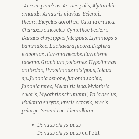
:
Acraea peneleos, Acraea polis, Alytarchia
amanda, Amauris niavius, Belenois
theora, Bicyclus dorothea, Catuna crithea,
Charaxes etheocles, Cymothoe beckeri,
Danaus chrysippus falcippus, Elymniopsis
bammakoo, Euphaedra fucora, Euptera
elabontas , Eurema hecabe, Euriphene
tadema, Graphium policenes, Hypolimnas
anthedon, Hypolimnas misippus,
Iolaus
sp.,
Junonia oenone, Junonia sophia,
Junonia terea, Melanitis leda, Mylothris
chloris, Mylothris schumanni, Palla decius,
Phalanta eurytis, Precis octavia, Precis
pelarga, Sevenia occidentallium.
Danaus chrysippus
Danaus chrysippus
ou Petit