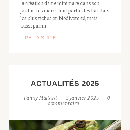
la création d’une minimare dans son
jardin. Les mares font partie des habitats
les plus riches en biodiversité, mais
aussi parmi
GUIDE
LIRE LA SUITE
DE
CRÉATION
D’UNE
MINIMARE
DANS
ACTUALITÉS 2025
SON
JARDIN
Fanny Mallard
3 janvier 2025
0
commentaire