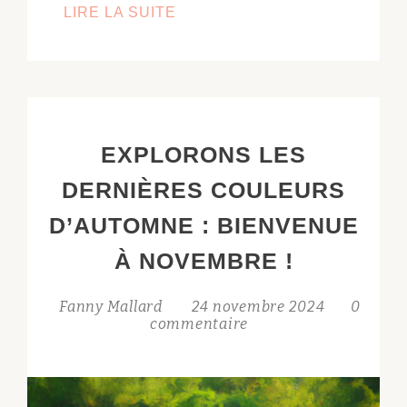
EN
LIRE LA SUITE
DÉCEMBRE,
EMBELLISSEZ
VOTRE
JARDIN
POUR
EXPLORONS LES
LES
FÊTES!
DERNIÈRES COULEURS
D’AUTOMNE : BIENVENUE
À NOVEMBRE !
Fanny Mallard
24 novembre 2024
0
commentaire