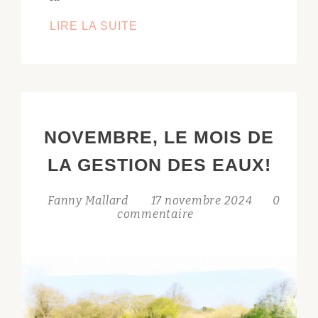
EXPLORONS
LIRE LA SUITE
LES
DERNIÈRES
COULEURS
D’AUTOMNE
:
NOVEMBRE, LE MOIS DE
BIENVENUE
À
LA GESTION DES EAUX!
NOVEMBRE
!
Fanny Mallard
17 novembre 2024
0
commentaire