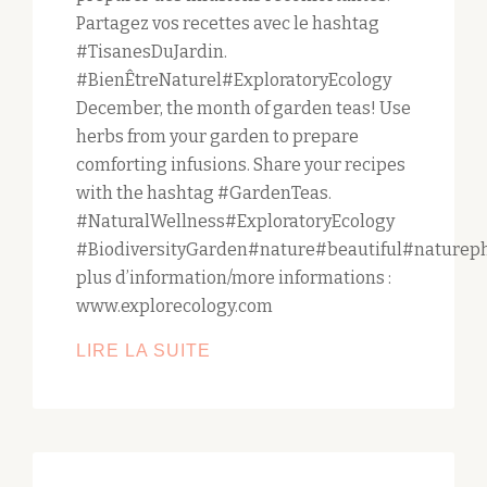
Partagez vos recettes avec le hashtag
#TisanesDuJardin.
#BienÊtreNaturel#ExploratoryEcology
December, the month of garden teas! Use
herbs from your garden to prepare
comforting infusions. Share your recipes
with the hashtag #GardenTeas.
#NaturalWellness#ExploratoryEcology
#BiodiversityGarden#nature#beautiful#natureph
plus d’information/more informations :
www.explorecology.com
DÉCEMBRE,
LIRE LA SUITE
LE
MOIS
DES
TISANES