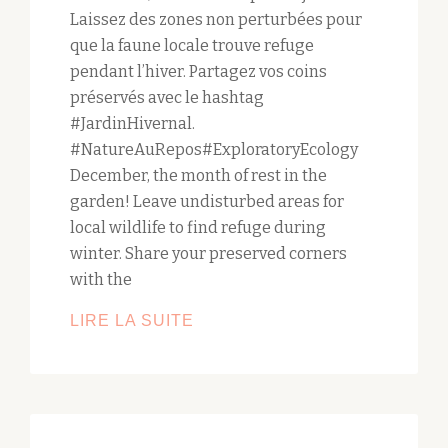
Laissez des zones non perturbées pour
que la faune locale trouve refuge
pendant l’hiver. Partagez vos coins
préservés avec le hashtag
#JardinHivernal.
#NatureAuRepos#ExploratoryEcology
December, the month of rest in the
garden! Leave undisturbed areas for
local wildlife to find refuge during
winter. Share your preserved corners
with the
DÉCEMBRE,
LIRE LA SUITE
LE
MOIS
DU
REPOS