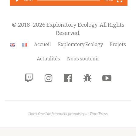
00:00
02:00
© 2018-2026 Exploratory Ecology. All Rights
Reserved.
Menu
Accueil
Exploratory Ecology
Projets
secondaire
Actualités
Nous soutenir
fa-
fa-
fa-
fa-
fa-
twitch
instagram
facebook-
bug
youtube-
official
play
Llorix One Lite
fièrement propulsé par
WordPress