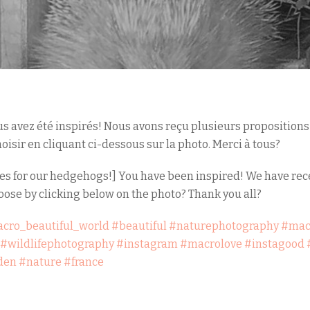
us avez été inspirés! Nous avons reçu plusieurs proposition
isir en cliquant ci-dessous sur la photo. Merci à tous?
es for our hedgehogs!] You have been inspired! We have rec
ose by clicking below on the photo? Thank you all?
cro_beautiful_world
#beautiful
#naturephotography
#mac
#wildlifephotography
#instagram
#macrolove
#instagood
den
#nature
#france