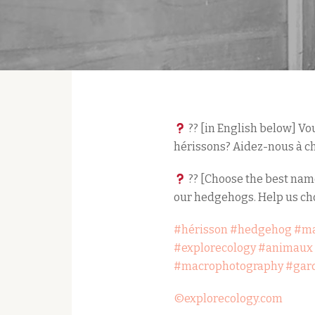
?? [in English below] Vo
hérissons? Aidez-nous à cho
?? [Choose the best nam
our hedgehogs. Help us cho
#hérisson
#hedgehog
#ma
#explorecology
#animaux
#macrophotography
#gar
©explorecology.com