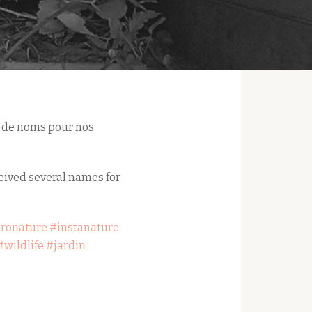
s de noms pour nos
eived several names for
ronature
#instanature
#wildlife
#jardin