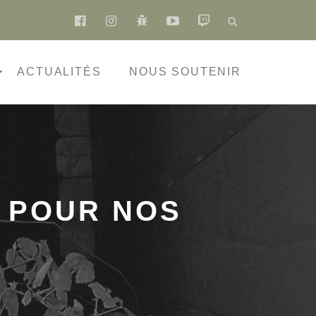
fa-
fa-
fa-
fa-
fa-
facebook-
instagram
bug
youtube-
twitch
official
play
ACTUALITÉS
NOUS SOUTENIR
S POUR NOS