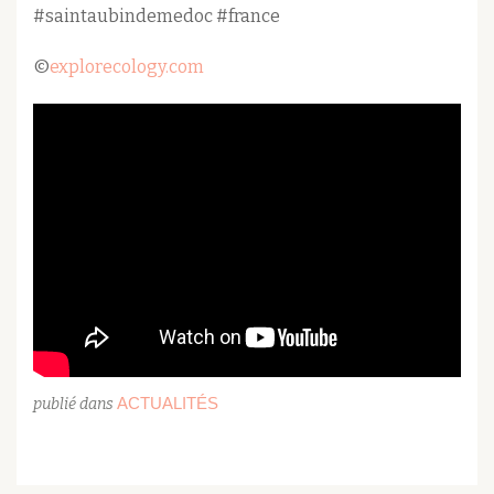
#saintaubindemedoc #france
©
explorecology.com
ACTUALITÉS
publié dans