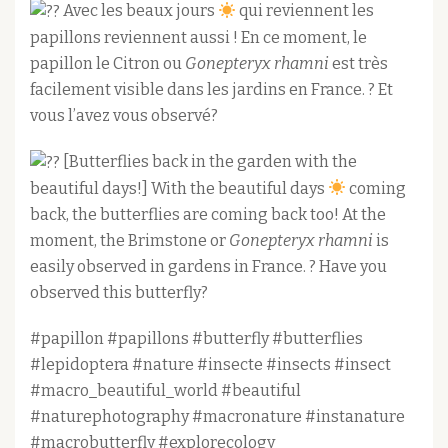
Avec les beaux jours
qui reviennent les
papillons reviennent aussi ! En ce moment, le
papillon le Citron ou
Gonepteryx rhamni
est très
facilement visible dans les jardins en France. ? Et
vous l’avez vous observé?
[Butterflies back in the garden with the
beautiful days!] With the beautiful days
coming
back, the butterflies are coming back too! At the
moment, the Brimstone or
Gonepteryx rhamni
is
easily observed in gardens in France. ? Have you
observed this butterfly?
#papillon #papillons #butterfly #butterflies
#lepidoptera #nature #insecte #insects #insect
#macro_beautiful_world #beautiful
#naturephotography #macronature #instanature
#macrobutterfly #explorecology