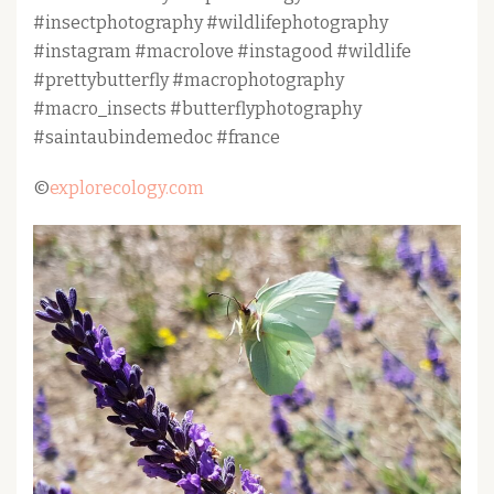
#insectphotography #wildlifephotography
#instagram #macrolove #instagood #wildlife
#prettybutterfly #macrophotography
#macro_insects #butterflyphotography
#saintaubindemedoc #france
©
explorecology.com