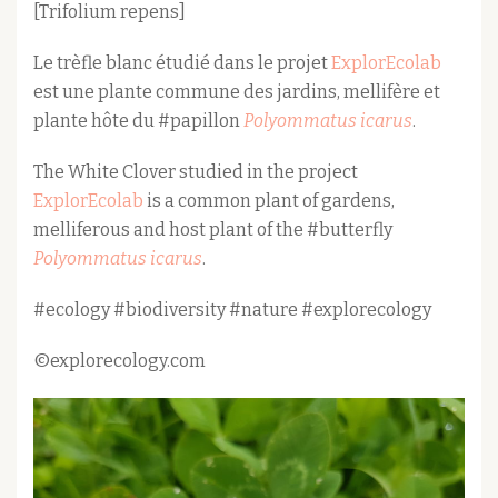
[Trifolium repens]
Le trèfle blanc étudié dans le projet
ExplorEcolab
est une plante commune des jardins, mellifère et
plante hôte du #papillon
Polyommatus icarus
.
The White Clover studied in the project
ExplorEcolab
is a common plant of gardens,
melliferous and host plant of the #butterfly
Polyommatus icarus
.
#ecology #biodiversity #nature #explorecology
©explorecology.com