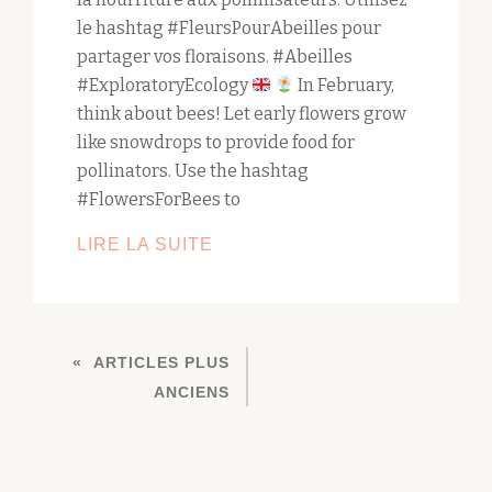
le hashtag #FleursPourAbeilles pour
partager vos floraisons. #Abeilles
#ExploratoryEcology
In February,
think about bees! Let early flowers grow
like snowdrops to provide food for
pollinators. Use the hashtag
#FlowersForBees to
AIDER
LIRE LA SUITE
LES
ABEILLES
EN
NAVIGATION
HIVER
ARTICLES PLUS
DES
ANCIENS
ARTICLES