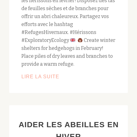
les hérissons en février! Disposez des tas
de feuilles sèches et de branches pour
offrir un abri chaleureux. Partagez vos
efforts avec le hashtag
#RefugesHivernaux. #Hérissons
#ExploratoryEcology
Create winter
shelters for hedgehogs in February!
Place piles of dry leaves and branches to
provide a warm refuge.
AIDER
LIRE LA SUITE
LES
HÉRISSONS
EN
HIVER
AIDER LES ABEILLES EN
HIVER