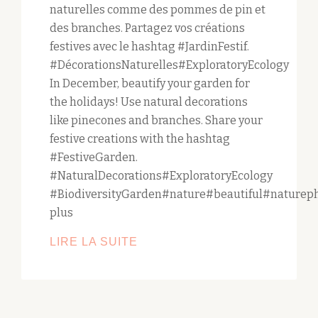
naturelles comme des pommes de pin et
des branches. Partagez vos créations
festives avec le hashtag #JardinFestif.
#DécorationsNaturelles#ExploratoryEcology
In December, beautify your garden for
the holidays! Use natural decorations
like pinecones and branches. Share your
festive creations with the hashtag
#FestiveGarden.
#NaturalDecorations#ExploratoryEcology
#BiodiversityGarden#nature#beautiful#natureph
plus
EN
LIRE LA SUITE
DÉCEMBRE,
EMBELLISSEZ
VOTRE
JARDIN