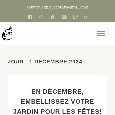
Contact :
explorecology@gmail.com
Aller
fa-
fa-
fa-
fa-
fa-
au
facebook-
instagram
bug
youtube-
twitch
contenu
official
play
Dép
la
nav
JOUR :
1 DÉCEMBRE 2024
EN DÉCEMBRE,
EMBELLISSEZ VOTRE
JARDIN POUR LES FÊTES!