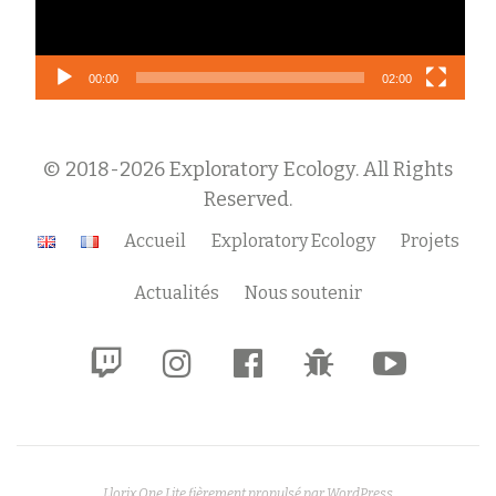
00:00
02:00
© 2018-2026 Exploratory Ecology. All Rights
Reserved.
Menu
Accueil
Exploratory Ecology
Projets
secondaire
Actualités
Nous soutenir
fa-
fa-
fa-
fa-
fa-
twitch
instagram
facebook-
bug
youtube-
official
play
Llorix One Lite
fièrement propulsé par
WordPress