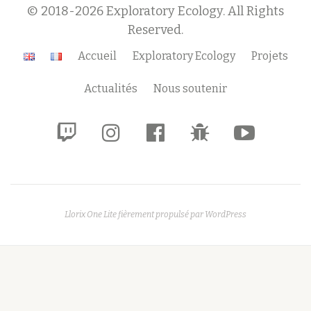
© 2018-2026 Exploratory Ecology. All Rights
Reserved.
Menu
Accueil
Exploratory Ecology
Projets
secondaire
Actualités
Nous soutenir
fa-
fa-
fa-
fa-
fa-
twitch
instagram
facebook-
bug
youtube-
official
play
Llorix One Lite
fièrement propulsé par
WordPress