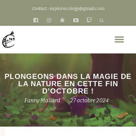
Contact :
explorecology@gmail.com
Aller
fa-
fa-
fa-
fa-
fa-
au
facebook-
instagram
bug
youtube-
twitch
contenu
official
play
Dép
la
nav
PLONGEONS DANS LA MAGIE DE
LA NATURE EN CETTE FIN
D’OCTOBRE !
Fanny Mallard
27 octobre 2024