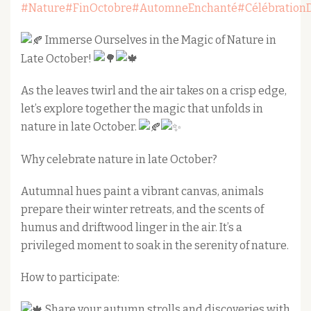
#Nature
#FinOctobre
#AutomneEnchanté
#Célébration
Immerse Ourselves in the Magic of Nature in
Late October!
As the leaves twirl and the air takes on a crisp edge,
let’s explore together the magic that unfolds in
nature in late October.
Why celebrate nature in late October?
Autumnal hues paint a vibrant canvas, animals
prepare their winter retreats, and the scents of
humus and driftwood linger in the air. It’s a
privileged moment to soak in the serenity of nature.
How to participate:
Share your autumn strolls and discoveries with