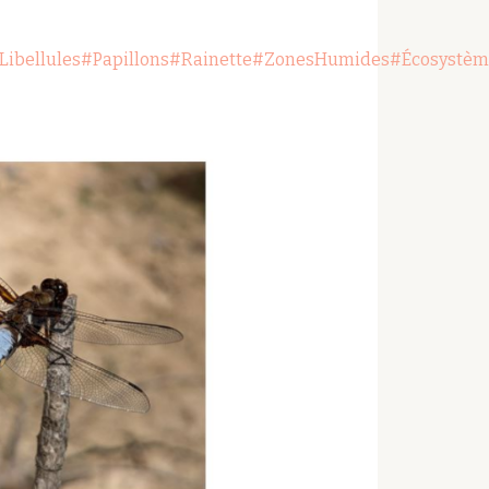
Libellules
#Papillons
#Rainette
#ZonesHumides
#Écosystèm