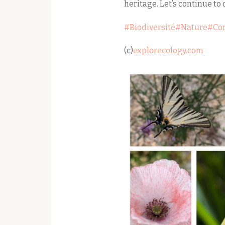
heritage. Let’s continue to
#Biodiversité
#Nature
#Con
(c)
explorecology.com