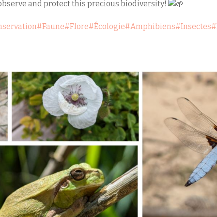
 observe and protect this precious biodiversity!
servation
#Faune
#Flore
#Écologie
#Amphibiens
#Insectes
#