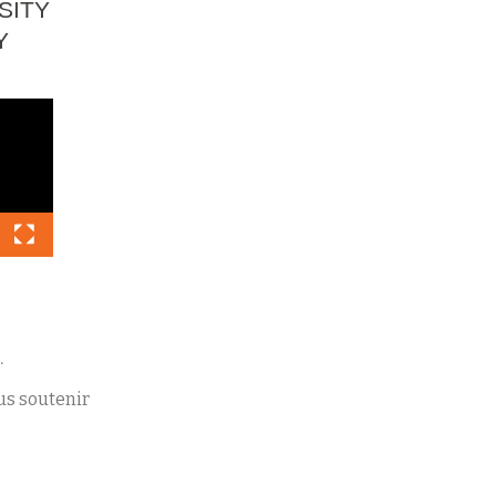
SITY
Y
.
s soutenir