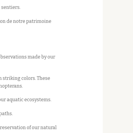
 sentiers.
tion de notre patrimoine
 observations made by our
 striking colors. These
enopterans.
our aquatic ecosystems.
paths.
reservation of our natural