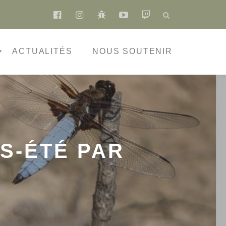
fa-
fa-
fa-
fa-
fa-
facebook-
instagram
bug
youtube-
twitch
official
play
ACTUALITÉS
NOUS SOUTENIR
S-ÉTÉ PAR