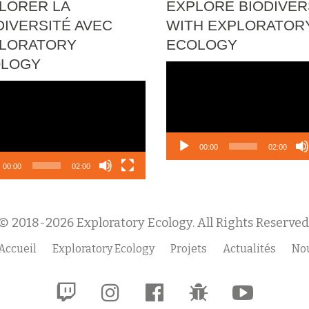
LORER LA
EXPLORE BIODIVER
DIVERSITÉ AVEC
WITH EXPLORATOR
LORATORY
ECOLOGY
OLOGY
Lecteur
vidéo
eur
o
00:00
02:00
00:00
02:00
© 2018-2026 Exploratory Ecology. All Rights Reserved
Accueil
Exploratory Ecology
Projets
Actualités
Nou
fa-
fa-
fa-
fa-
fa-