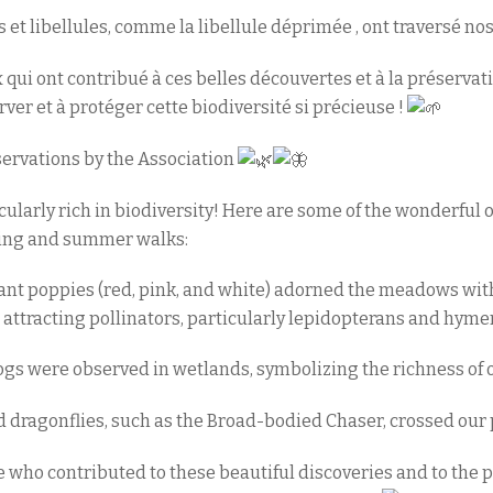
s et libellules, comme la libellule déprimée , ont traversé nos
 qui ont contribué à ces belles découvertes et à la préserva
ver et à protéger cette biodiversité si précieuse !
rvations by the Association
cularly rich in biodiversity! Here are some of the wonderful
ring and summer walks:
brant poppies (red, pink, and white) adorned the meadows with
in attracting pollinators, particularly lepidopterans and hym
gs were observed in wetlands, symbolizing the richness of 
nd dragonflies, such as the Broad-bodied Chaser, crossed our 
 who contributed to these beautiful discoveries and to the p