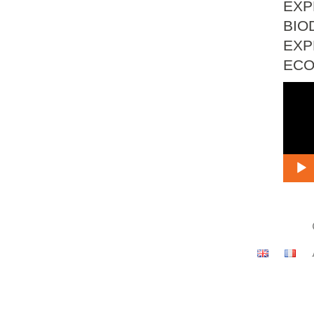
EXP
BIO
EXP
EC
Lect
vidé
Menu
secondaire