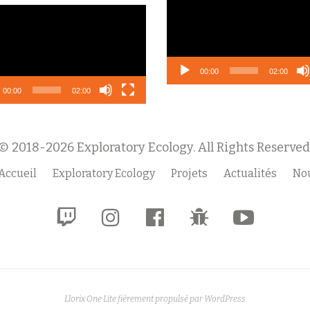
vidéo
eur
o
00:00
02:00
00:00
02:00
© 2018-2026 Exploratory Ecology. All Rights Reserved
Accueil
Exploratory Ecology
Projets
Actualités
Nou
fa-
fa-
fa-
fa-
fa-
twitch
instagram
facebook-
bug
youtube-
official
play
Llorix One Lite
fièrement propulsé par
WordPress