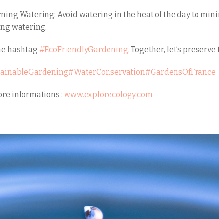
rning Watering: Avoid watering in the heat of the day to min
ing watering.
the hashtag
#EcoFriendlyGardening
. Together, let’s preserve
tainableGardening
#WaterConservation
#GardensOfFrance
re informations :
www.explorecology.com