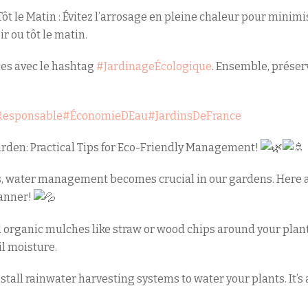
 Tôt le Matin : Évitez l’arrosage en pleine chaleur pour minimi
r ou tôt le matin.
ces avec le hashtag
#JardinageÉcologique
. Ensemble, préser
Responsable
#ÉconomieDEau
#JardinsDeFrance
rden: Practical Tips for Eco-Friendly Management!
 water management becomes crucial in our gardens. Here a
manner!
d organic mulches like straw or wood chips around your plant
il moisture.
stall rainwater harvesting systems to water your plants. It’s