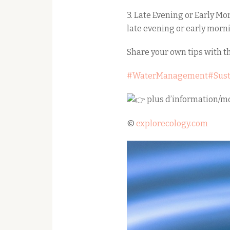
3. Late Evening or Early Mo
late evening or early morn
Share your own tips with 
#WaterManagement
#Sus
plus d’information/mo
©
explorecology.com