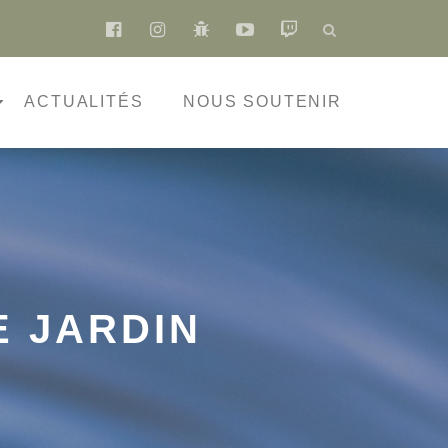
fa-
fa-
fa-
fa-
fa-
facebook-
instagram
bug
youtube-
twitch
official
play
ACTUALITÉS
NOUS SOUTENIR
E JARDIN