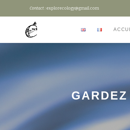
Contact :
explorecology@gmail.com
Aller
au
ACCU
contenu
GARDEZ 