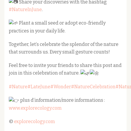
Share your discoveries with the hashtag
#NatureInJune
.
Plant a small seed or adopt eco-friendly
practices in your daily life.
Together, let’s celebrate the splendor of the nature
that surrounds us. Every small gesture counts!
Feel free to invite your friends to share this post and
join in this celebration of nature.
#Nature
#LateJune
#Wonder
#NatureCelebration
#Natur
plus d’information/more informations :
www.explorecology.com
©
explorecology.com