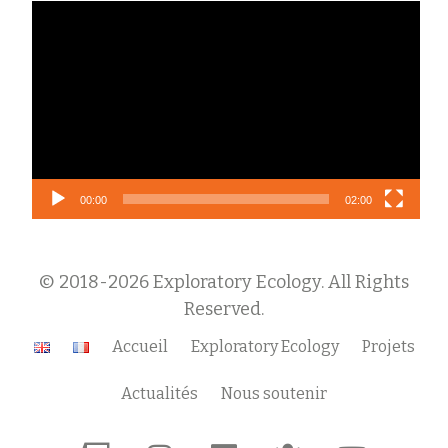
Lecteur
vidéo
00:00
02:00
© 2018-2026 Exploratory Ecology. All Rights
Reserved.
Menu
Accueil
Exploratory Ecology
Projets
secondaire
Actualités
Nous soutenir