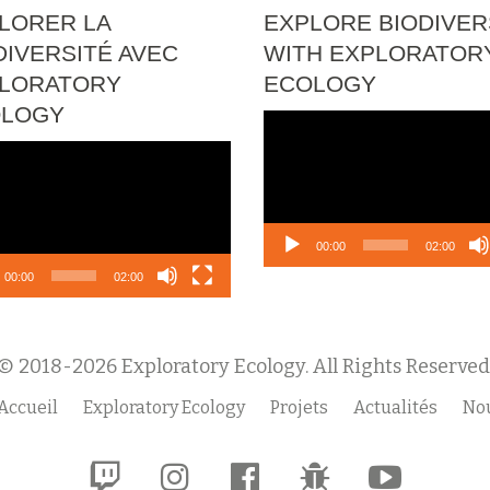
LORER LA
EXPLORE BIODIVER
DIVERSITÉ AVEC
WITH EXPLORATOR
LORATORY
ECOLOGY
OLOGY
Lecteur
vidéo
eur
o
00:00
02:00
00:00
02:00
© 2018-2026 Exploratory Ecology. All Rights Reserved
Accueil
Exploratory Ecology
Projets
Actualités
Nou
fa-
fa-
fa-
fa-
fa-