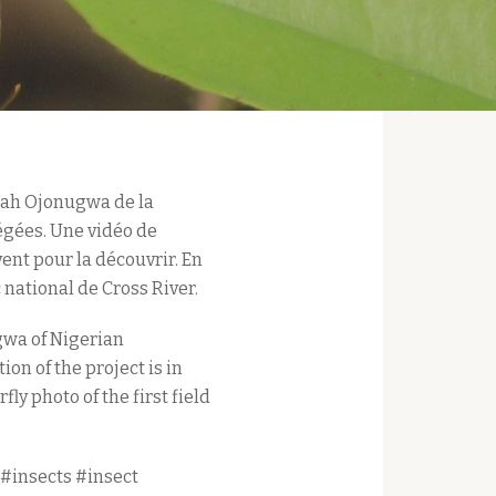
kpah Ojonugwa de la
égées. Une vidéo de
ent pour la découvrir. En
 national de Cross River.
gwa of Nigerian
on of the project is in
ly photo of the first field
 #insects #insect