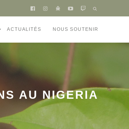
fa-
fa-
fa-
fa-
fa-
facebook-
instagram
bug
youtube-
twitch
official
play
ACTUALITÉS
NOUS SOUTENIR
NS AU NIGERIA