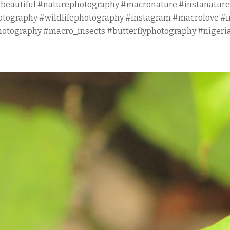
beautiful #naturephotography #macronature #instanature
otography #wildlifephotography #instagram #macrolove #i
hotography #macro_insects #butterflyphotography #nigeri