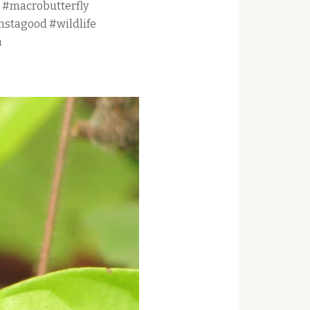
 #macrobutterfly
nstagood #wildlife
a