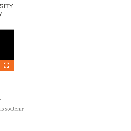
SITY
Y
.
s soutenir