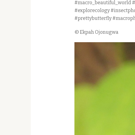
#macro_beautiful_world #
#explorecology #insectph
#prettybutterfly #macrop
© Ekpah Ojonugwa