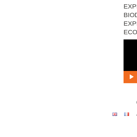
EXP
BIO
EXP
EC
Lect
vidé
Menu
secondaire