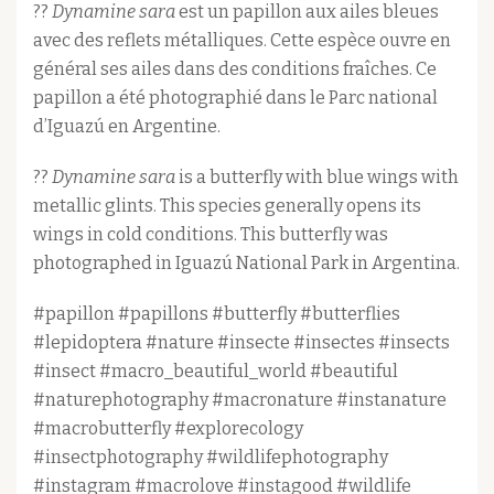
??
Dynamine sara
est un papillon aux ailes bleues
avec des reflets métalliques. Cette espèce ouvre en
général ses ailes dans des conditions fraîches. Ce
papillon a été photographié dans le Parc national
d’Iguazú en Argentine.
??
Dynamine sara
is a butterfly with blue wings with
metallic glints. This species generally opens its
wings in cold conditions. This butterfly was
photographed in Iguazú National Park in Argentina.
#papillon #papillons #butterfly #butterflies
#lepidoptera #nature #insecte #insectes #insects
#insect #macro_beautiful_world #beautiful
#naturephotography #macronature #instanature
#macrobutterfly #explorecology
#insectphotography #wildlifephotography
#instagram #macrolove #instagood #wildlife