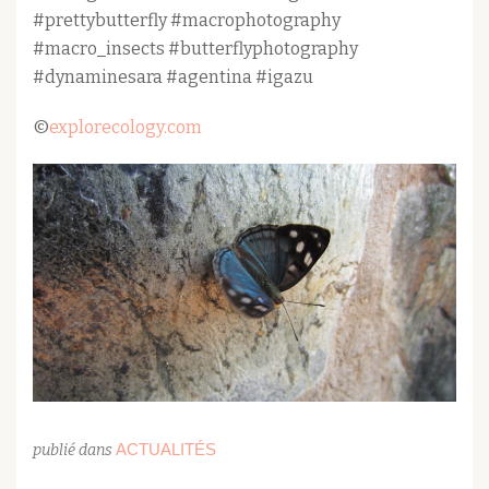
#prettybutterfly #macrophotography
#macro_insects #butterflyphotography
#dynaminesara #agentina #igazu
©
explorecology.com
ACTUALITÉS
publié dans