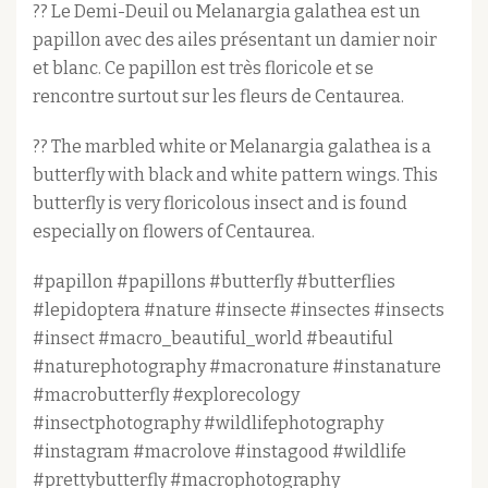
?? Le Demi-Deuil ou Melanargia galathea est un
papillon avec des ailes présentant un damier noir
et blanc. Ce papillon est très floricole et se
rencontre surtout sur les fleurs de Centaurea.
?? The marbled white or Melanargia galathea is a
butterfly with black and white pattern wings. This
butterfly is very floricolous insect and is found
especially on flowers of Centaurea.
#papillon #papillons #butterfly #butterflies
#lepidoptera #nature #insecte #insectes #insects
#insect #macro_beautiful_world #beautiful
#naturephotography #macronature #instanature
#macrobutterfly #explorecology
#insectphotography #wildlifephotography
#instagram #macrolove #instagood #wildlife
#prettybutterfly #macrophotography