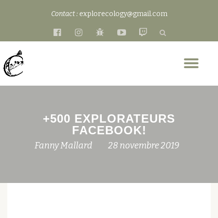
Contact :
explorecology@gmail.com
Aller
fa-
fa-
fa-
fa-
fa-
au
facebook-
instagram
bug
youtube-
twitch
contenu
official
play
Dép
la
nav
+500 EXPLORATEURS
FACEBOOK!
Fanny Mallard
28 novembre 2019