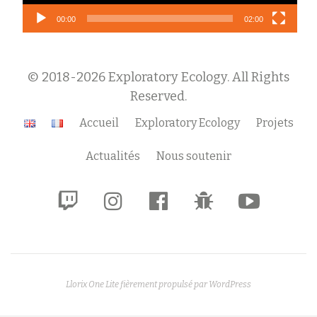
00:00
02:00
© 2018-2026 Exploratory Ecology. All Rights
Reserved.
Menu
Accueil
Exploratory Ecology
Projets
secondaire
Actualités
Nous soutenir
fa-
fa-
fa-
fa-
fa-
twitch
instagram
facebook-
bug
youtube-
official
play
Llorix One Lite
fièrement propulsé par
WordPress