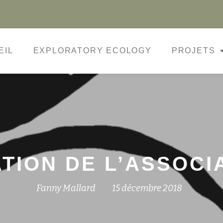
EIL
EXPLORATORY ECOLOGY
PROJETS
TION DE L’ASSOCI
Fanny Mallard
15 décembre 2018