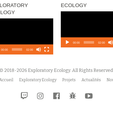
LORATORY
ECOLOGY
OLOGY
Lecteur
vidéo
eur
o
00:00
02:00
00:00
02:00
© 2018-2026 Exploratory Ecology. All Rights Reserved
Accueil
Exploratory Ecology
Projets
Actualités
Nou
fa-
fa-
fa-
fa-
fa-
twitch
instagram
facebook-
bug
youtube-
official
play