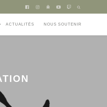
fa-
fa-
fa-
fa-
fa-
facebook-
instagram
bug
youtube-
twitch
official
play
ACTUALITÉS
NOUS SOUTENIR
ATION