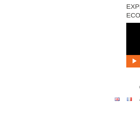
EXP
EC
Lect
vidé
Menu
secondaire